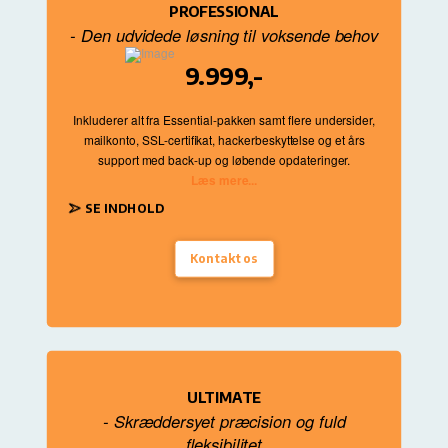
PROFESSIONAL
- Den udvidede løsning til voksende behov
9.999,-
Inkluderer alt fra Essential
-pakken samt flere undersider
,
mailkonto
, SSL
-certifikat
, hackerbeskyttelse og et års
support med back
-up og løbende opdateringer
.
Læs mere...
SE INDHOLD
Kontakt os
ULTIMATE
- Skræddersyet præcision og fuld
fleksibilitet