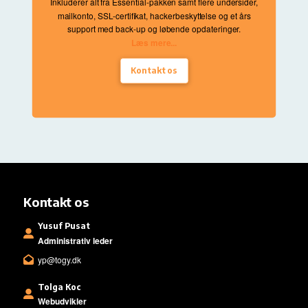
Inkluderer alt fra Essential
-pakken samt flere undersider
,
mailkonto
, SSL
-certifikat
, hackerbeskyttelse og et års
support med back
-up og løbende opdateringer
.
Læs mere...
Kontakt os
Kontakt os
Yusuf Pusat
Administrativ leder
yp@togy.dk
Tolga Koc
Webudvikler