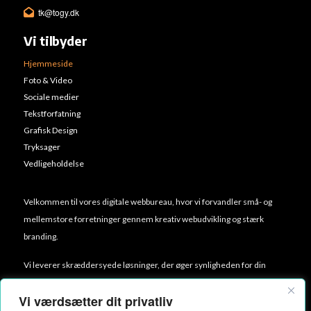
tk@togy.dk
Vi tilbyder
Hjemmeside
Foto & Video
Sociale medier
Tekstforfatning
Grafisk Design
Tryksager
Vedligeholdelse
Velkommen til vores digitale webbureau, hvor vi forvandler små- og
mellemstore forretninger gennem kreativ webudvikling og stærk
branding.
Vi leverer skræddersyede løsninger, der øger synligheden for din
virksomhed ved at kombinere hjemmesidedesign, video og billeder,
Vi værdsætter dit privatliv
digital annoncering samt trykmaterialer.