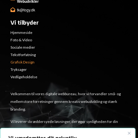
Webudvikler
tk@togy.dk
Vi tilbyder
Hjemmeside
Foto & Video
Sociale medier
Tekstforfatning
Grafisk Design
Tryksager
Vedligeholdelse
Velkommen til vores digitale webbureau, hvor vi forvandler små- og
mellemstore forretninger gennem kreativ webudvikling og stærk
branding.
Vi leverer skræddersyede løsninger, der øger synligheden for din
virksomhed ved at kombinere hjemmesidedesign, video og billeder,
digital annoncering samt trykmaterialer.