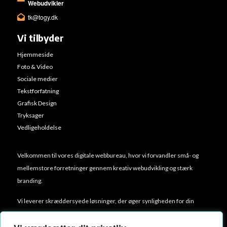
Webudvikler
tk@togy.dk
Vi tilbyder
Hjemmeside
Foto & Video
Sociale medier
Tekstforfatning
Grafisk Design
Tryksager
Vedligeholdelse
Velkommen til vores digitale webbureau, hvor vi forvandler små- og
mellemstore forretninger gennem kreativ webudvikling og stærk
branding.
Vi leverer skræddersyede løsninger, der øger synligheden for din
virksomhed ved at kombinere hjemmesidedesign, video og billeder,
digital annoncering samt trykmaterialer.