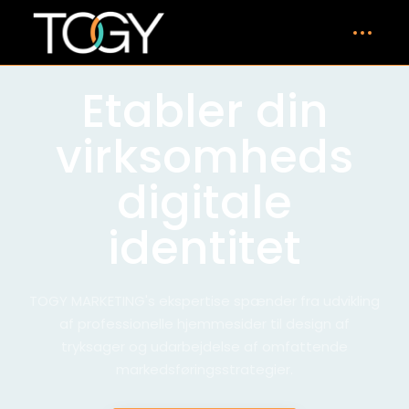
Etabler din
virksomheds
digitale
identitet
TOGY MARKETING's ekspertise spænder fra udvikling
af professionelle hjemmesider til design af
tryksager og udarbejdelse af omfattende
markedsføringsstrategier.