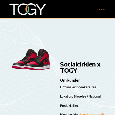
Socialcirklen x
TOGY
Om kunden:
Firmanavn:
Sneakerstreet
Lokation:
Slagelse / National
Produkt:
Sko
Hjemmeside:
Sneakerstreet.dk