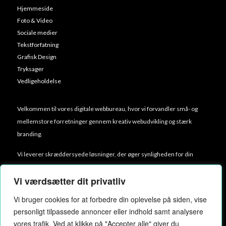
Hjemmeside
Foto & Video
Sociale medier
Tekstforfatning
Grafisk Design
Tryksager
Vedligeholdelse
Velkommen til vores digitale webbureau, hvor vi forvandler små- og
mellemstore forretninger gennem kreativ webudvikling og stærk
branding.
Vi leverer skræddersyede løsninger, der øger synligheden for din
virksomhed ved at kombinere hjemmesidedesign, video og billeder,
Vi værdsætter dit privatliv
digital annoncering samt trykmaterialer.
Vi bruger cookies for at forbedre din oplevelse på siden, vise
Vi stræber efter at skabe en unik oplevelse, der fanger dine potentielle
personligt tilpassede annoncer eller indhold samt analysere
kunders interesse og fremhæver din virksomheds styrker.
vores trafik. Ved at klikke på "Accepter alle" giver du